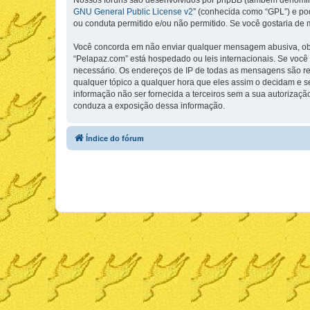
Nossos fóruns são desenvolvidos por phpBB (também denominad
GNU General Public License v2
” (conhecida como “GPL”) e p
ou conduta permitido e/ou não permitido. Se você gostaria de
Você concorda em não enviar qualquer mensagem abusiva, obsce
“Pelapaz.com” está hospedado ou leis internacionais. Se você 
necessário. Os endereços de IP de todas as mensagens são regi
qualquer tópico a qualquer hora que eles assim o decidam e 
informação não ser fornecida a terceiros sem a sua autorizaçã
conduza a exposição dessa informação.
Índice do fórum