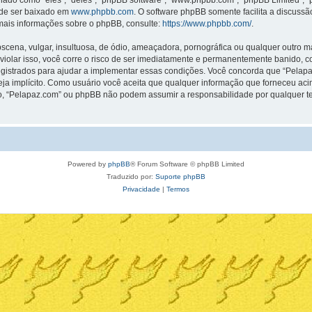
o como “eles”, “deles”, “phpBB software”, “www.phpbb.com”, “phpBB Limited”, “
ode ser baixado em
www.phpbb.com
. O software phpBB somente facilita a discuss
 mais informações sobre o phpBB, consulte:
https://www.phpbb.com/
.
na, vulgar, insultuosa, de ódio, ameaçadora, pornográfica ou qualquer outro mate
violar isso, você corre o risco de ser imediatamente e permanentemente banido, co
strados para ajudar a implementar essas condições. Você concorda que “Pelapaz.co
seja implícito. Como usuário você aceita que qualquer informação que forneceu a
o, “Pelapaz.com” ou phpBB não podem assumir a responsabilidade por qualquer tent
Powered by
phpBB
® Forum Software © phpBB Limited
Traduzido por:
Suporte phpBB
Privacidade
|
Termos