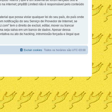
phpBB Teams”) que é um sistema de fórum lançado sob a “
ão na internet; phpBB Limited não é responsável pelo conteúdo
rial que possa violar qualquer lei do seu país, do país onde
m notificação do seu Serviço de Provedor de Internet, se
m” tem o direito de excluir, editar, mover ou trancar
cima seja salva em um banco de dados. Apesar dessa
ativa ou ato de hacking, intromissão forçada e ilegal que
Excluir cookies
Todos os horários são
UTC-03:00