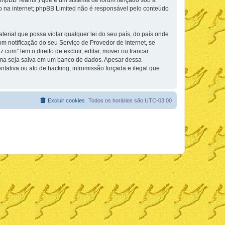
phpBB Teams”) que é um sistema de fórum lançado sob a “
ão na internet; phpBB Limited não é responsável pelo conteúdo
rial que possa violar qualquer lei do seu país, do país onde
m notificação do seu Serviço de Provedor de Internet, se
m” tem o direito de excluir, editar, mover ou trancar
cima seja salva em um banco de dados. Apesar dessa
ativa ou ato de hacking, intromissão forçada e ilegal que
Excluir cookies
Todos os horários são
UTC-03:00