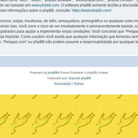
o como “eles”, “deles”, “phpBB software”, “www.phpbb.com”, “phpBB Limited”, “
ode ser baixado em
www.phpbb.com
. O software phpBB somente facilita a discuss
 mais informações sobre o phpBB, consulte:
https://www.phpbb.com/
.
na, vulgar, insultuosa, de ódio, ameaçadora, pornográfica ou qualquer outro mate
violar isso, você corre o risco de ser imediatamente e permanentemente banido, co
strados para ajudar a implementar essas condições. Você concorda que “Pelapaz.co
seja implícito. Como usuário você aceita que qualquer informação que forneceu a
o, “Pelapaz.com” ou phpBB não podem assumir a responsabilidade por qualquer tent
Powered by
phpBB
® Forum Software © phpBB Limited
Traduzido por:
Suporte phpBB
Privacidade
|
Termos