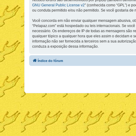
Nossos fóruns são desenvolvidos por phpBB (também denominad
GNU General Public License v2
” (conhecida como “GPL”) e p
ou conduta permitido e/ou não permitido. Se você gostaria de
Você concorda em não enviar qualquer mensagem abusiva, obsce
“Pelapaz.com” está hospedado ou leis internacionais. Se você 
necessário. Os endereços de IP de todas as mensagens são regi
qualquer tópico a qualquer hora que eles assim o decidam e 
informação não ser fornecida a terceiros sem a sua autorizaçã
conduza a exposição dessa informação.
Índice do fórum