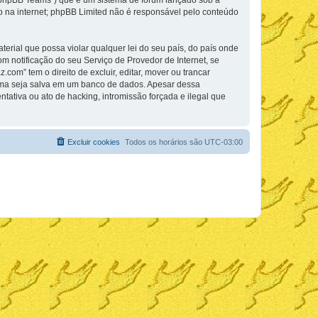
phpBB Teams”) que é um sistema de fórum lançado sob a “
ão na internet; phpBB Limited não é responsável pelo conteúdo
rial que possa violar qualquer lei do seu país, do país onde
m notificação do seu Serviço de Provedor de Internet, se
m” tem o direito de excluir, editar, mover ou trancar
cima seja salva em um banco de dados. Apesar dessa
ativa ou ato de hacking, intromissão forçada e ilegal que
Excluir cookies
Todos os horários são
UTC-03:00