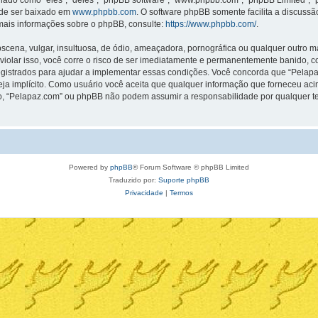
o como “eles”, “deles”, “phpBB software”, “www.phpbb.com”, “phpBB Limited”, “
ode ser baixado em
www.phpbb.com
. O software phpBB somente facilita a discuss
 mais informações sobre o phpBB, consulte:
https://www.phpbb.com/
.
na, vulgar, insultuosa, de ódio, ameaçadora, pornográfica ou qualquer outro mate
violar isso, você corre o risco de ser imediatamente e permanentemente banido, co
strados para ajudar a implementar essas condições. Você concorda que “Pelapaz.co
seja implícito. Como usuário você aceita que qualquer informação que forneceu a
o, “Pelapaz.com” ou phpBB não podem assumir a responsabilidade por qualquer tent
Powered by
phpBB
® Forum Software © phpBB Limited
Traduzido por:
Suporte phpBB
Privacidade
|
Termos