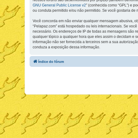
Nossos fóruns são desenvolvidos por phpBB (também denominad
GNU General Public License v2
” (conhecida como “GPL”) e p
ou conduta permitido e/ou não permitido. Se você gostaria de
Você concorda em não enviar qualquer mensagem abusiva, obsce
“Pelapaz.com” está hospedado ou leis internacionais. Se você 
necessário. Os endereços de IP de todas as mensagens são regi
qualquer tópico a qualquer hora que eles assim o decidam e 
informação não ser fornecida a terceiros sem a sua autorizaçã
conduza a exposição dessa informação.
Índice do fórum