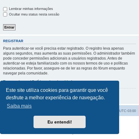
Lembrar minhas informações
Ocultar meu status nesta sessão
REGISTRAR
Para autenticar-se você precisa estar registrado. O registro leva apenas
alguns segundos, mas aumenta as suas permissões. O administrador também
pode conceder permissões adicionais a usuários registrados. Antes de
autenticar-se esteja familiarizado com os nossos termos de uso e políticas
relacionadas. Por favor, assegure-se de ler as regras do fórum enquanto
navegar pela comunidade.
Termos de uso
|
Políticas de privacidade
Este site utiliza cookies para garantir que você
Registrar
desfrute a melhor experiência de navegação.
Saiba mais
Índice do fórum
Excluir cookies
Todos os horários são
UTC-03:00
Eu entendi!
Powered by
phpBB
® Forum Software © phpBB Limited
Traduzido por:
Suporte phpBB
Privacidade
|
Termos