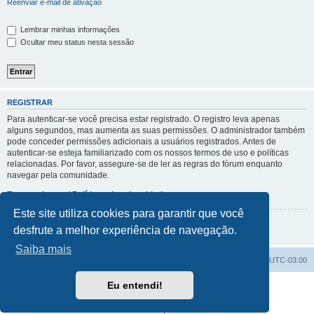
Reenviar e-mail de ativação
Lembrar minhas informações
Ocultar meu status nesta sessão
REGISTRAR
Para autenticar-se você precisa estar registrado. O registro leva apenas
alguns segundos, mas aumenta as suas permissões. O administrador também
pode conceder permissões adicionais a usuários registrados. Antes de
autenticar-se esteja familiarizado com os nossos termos de uso e políticas
relacionadas. Por favor, assegure-se de ler as regras do fórum enquanto
navegar pela comunidade.
Termos de uso
|
Políticas de privacidade
Este site utiliza cookies para garantir que você
Registrar
desfrute a melhor experiência de navegação.
Saiba mais
Índice do fórum
Excluir cookies
Todos os horários são
UTC-03:00
Eu entendi!
Powered by
phpBB
® Forum Software © phpBB Limited
Traduzido por:
Suporte phpBB
Privacidade
|
Termos