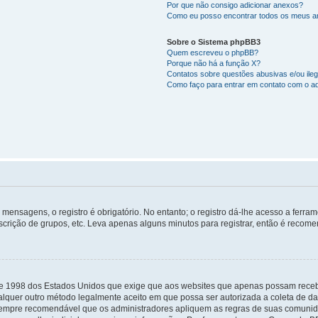
Por que não consigo adicionar anexos?
Como eu posso encontrar todos os meus 
Sobre o Sistema phpBB3
Quem escreveu o phpBB?
Porque não há a função X?
Contatos sobre questões abusivas e/ou ileg
Como faço para entrar em contato com o ad
mensagens, o registro é obrigatório. No entanto; o registro dá-lhe acesso a ferra
scrição de grupos, etc. Leva apenas alguns minutos para registrar, então é recome
i de 1998 dos Estados Unidos que exige que aos websites que apenas possam rec
lquer outro método legalmente aceito em que possa ser autorizada a coleta de dad
sempre recomendável que os administradores apliquem as regras de suas comunid