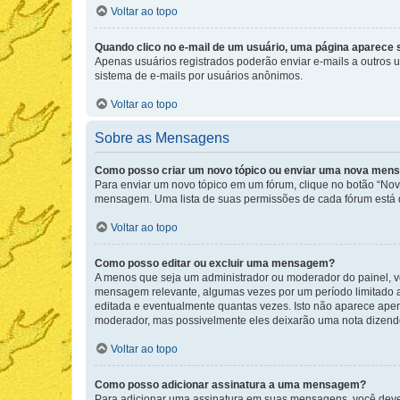
Voltar ao topo
Quando clico no e-mail de um usuário, uma página aparece so
Apenas usuários registrados poderão enviar e-mails a outros us
sistema de e-mails por usuários anônimos.
Voltar ao topo
Sobre as Mensagens
Como posso criar um novo tópico ou enviar uma nova me
Para enviar um novo tópico em um fórum, clique no botão “Novo
mensagem. Uma lista de suas permissões de cada fórum está di
Voltar ao topo
Como posso editar ou excluir uma mensagem?
A menos que seja um administrador ou moderador do painel, v
mensagem relevante, algumas vezes por um período limitado 
editada e eventualmente quantas vezes. Isto não aparece ape
moderador, mas possivelmente eles deixarão uma nota dizendo
Voltar ao topo
Como posso adicionar assinatura a uma mensagem?
Para adicionar uma assinatura em suas mensagens, você deve