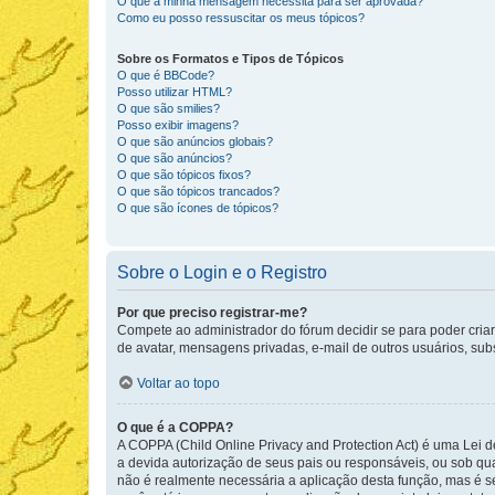
O que a minha mensagem necessita para ser aprovada?
Como eu posso ressuscitar os meus tópicos?
Sobre os Formatos e Tipos de Tópicos
O que é BBCode?
Posso utilizar HTML?
O que são smilies?
Posso exibir imagens?
O que são anúncios globais?
O que são anúncios?
O que são tópicos fixos?
O que são tópicos trancados?
O que são ícones de tópicos?
Sobre o Login e o Registro
Por que preciso registrar-me?
Compete ao administrador do fórum decidir se para poder criar 
de avatar, mensagens privadas, e-mail de outros usuários, sub
Voltar ao topo
O que é a COPPA?
A COPPA (Child Online Privacy and Protection Act) é uma Le
a devida autorização de seus pais ou responsáveis, ou sob qua
não é realmente necessária a aplicação desta função, mas é 