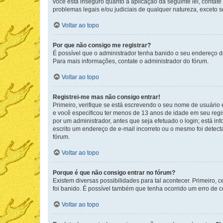
você está inseguro quanto a aplicação da seguinte lei, contat
problemas legais e/ou judiciais de qualquer natureza, exceto so
Voltar ao topo
Por que não consigo me registrar?
É possível que o administrador tenha banido o seu endereço de
Para mais informações, contate o administrador do fórum.
Voltar ao topo
Registrei-me mas não consigo entrar!
Primeiro, verifique se está escrevendo o seu nome de usuário
e você especificou ter menos de 13 anos de idade em seu regis
por um administrador, antes que seja efetuado o login; está in
escrito um endereço de e-mail incorreto ou o mesmo foi detecta
fórum.
Voltar ao topo
Porque é que não consigo entrar no fórum?
Existem diversas possibilidades para tal acontecer. Primeiro, 
foi banido. É possível também que tenha ocorrido um erro de co
Voltar ao topo