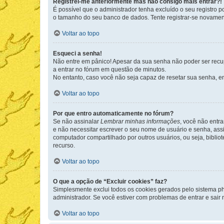
Registrei-me anteriormente mas não consigo mais entrar?!
É possível que o administrador tenha excluído o seu registro
o tamanho do seu banco de dados. Tente registrar-se novament
Voltar ao topo
Esqueci a senha!
Não entre em pânico! Apesar da sua senha não poder ser recupe
a entrar no fórum em questão de minutos.
No entanto, caso você não seja capaz de resetar sua senha, en
Voltar ao topo
Por que entro automaticamente no fórum?
Se não assinalar
Lembrar minhas informações
, você não entra
e não necessitar escrever o seu nome de usuário e senha, ass
computador compartilhado por outros usuários, ou seja, bibliot
recurso.
Voltar ao topo
O que a opção de “Excluir cookies” faz?
Simplesmente exclui todos os cookies gerados pelo sistema 
administrador. Se você estiver com problemas de entrar e sair
Voltar ao topo