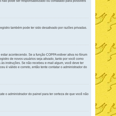
BB não pode ser responsabilizado ou contatado para possíveis
egistro também pode ter sido desativado por razões privadas.
 estar acontecendo. Se a função COPPA estiver ativa no fórum
egistro de novos usuários seja ativado, tanto por você como
a às instruções. Se não recebeu e-mail algum, você deve ter
eu é válido e correto, então tente contatar o administrador do
tate o administrador do painel para ter certeza de que você não