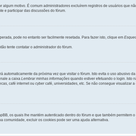
 por algum motivo. É comum administradores excluírem registros de usuários que 
e e participar das discussões do fórum.
rada, pode no entanto ser facilmente resetada. Para fazer isto, clique em
Esquec
tão tente contatar o administrador do fórum.
rá automaticamente da próxima vez que visitar o fórum. Isto evita o uso abusivo d
inale a caixa
Lembrar minhas informações
quando estiver efetuando o login. Isto
ecas, café internet ou cyber café, universidades, etc. Se não consegue visualizar a
phpBB, os quais lhe mantém autenticado dentro do fórum e que também permitem o
 na comunidade, excluir os cookies pode ser uma ajuda alternativa.