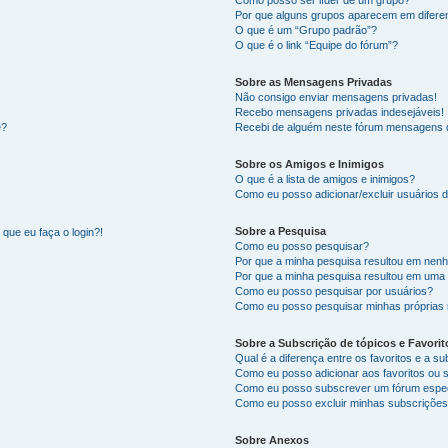
Como posso ser líder de um grupo?
Por que alguns grupos aparecem em difere
O que é um “Grupo padrão”?
O que é o link “Equipe do fórum”?
Sobre as Mensagens Privadas
Não consigo enviar mensagens privadas!
Recebo mensagens privadas indesejáveis!
e?
Recebi de alguém neste fórum mensagens d
Sobre os Amigos e Inimigos
O que é a lista de amigos e inimigos?
Como eu posso adicionar/excluir usuários d
Sobre a Pesquisa
que eu faça o login?!
Como eu posso pesquisar?
Por que a minha pesquisa resultou em nen
Por que a minha pesquisa resultou em uma
Como eu posso pesquisar por usuários?
Como eu posso pesquisar minhas próprias
Sobre a Subscrição de tópicos e Favorit
Qual é a diferença entre os favoritos e a s
Como eu posso adicionar aos favoritos ou 
Como eu posso subscrever um fórum espec
Como eu posso excluir minhas subscriçõe
Sobre Anexos