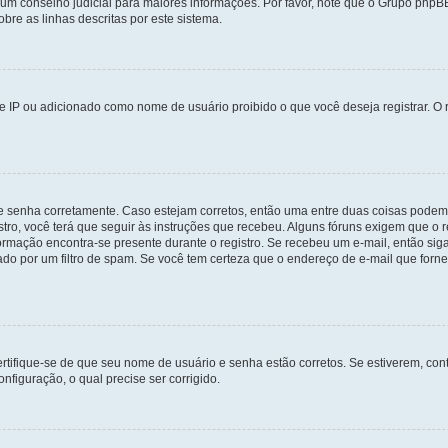
e um conselho judicial para maiores informações. Por favor, note que o Grupo php
bre as linhas descritas por este sistema.
 IP ou adicionado como nome de usuário proibido o que você deseja registrar. O r
 e senha corretamente. Caso estejam corretos, então uma entre duas coisas podem
tro, você terá que seguir às instruções que recebeu. Alguns fóruns exigem que o r
formação encontra-se presente durante o registro. Se recebeu um e-mail, então sig
do por um filtro de spam. Se você tem certeza que o endereço de e-mail que fornec
certifique-se de que seu nome de usuário e senha estão corretos. Se estiverem, con
nfiguração, o qual precise ser corrigido.