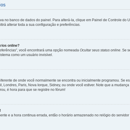
ios
lva no banco de dados do painel. Para alterá-la, clique em Painel de Controle do 
irá alterar toda a sua configuração e preferências.
rios online?
Preferências”, você encontrará uma opção nomeada
Ocultar seus status online
. Se 
istema como um usuário invisível.
diferente de onde você normalmente se encontra ou inicialmente programou. Se ess
sil, Londres, Paris, Nova Iorque, Sidney, ou onde você estiver. Note que a mudanç
rou, é hora para que se registre no fórum!
!
nte e a hora continua errada, então o horário armazenado no relógio do servidor e