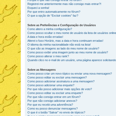
Porque é que não consigo entrar no fórum?
Registrei-me anteriormente mas não consigo mais entrar?!
Esqueci a senha!
Por que entro automaticamente no fórum?
O que a opção de “Excluir cookies” faz?
Sobre as Preferências e Configuração de Usuários
Como altero a minha configuração?
Como posso ocultar o meu nome de usuário da lista de usuários onlin
A data e hora estão erradas!
Alterei o fuso Horário, mas a data e hora continuam erradas!
O idioma da minha nacionalidade não está na lista!
O que são as imagens ao lado do meu nome de usuário?
Como posso exibir uma imagem junto ao meu nome de usuário?
Como posso alterar o meu rank?
Quando clico no e-mail de um usuário, uma página aparece solicitando 
Sobre as Mensagens
Como posso criar um novo tópico ou enviar uma nova mensagem?
Como posso editar ou excluir uma mensagem?
Como posso adicionar assinatura a uma mensagem?
Como posso adicionar uma enquete?
Por que não posso adicionar mais opções de voto?
Como posso editar ou excluir uma enquete?
Por que não consigo entrar em um fórum?
Por que não consigo adicionar anexos?
Por que eu recebi uma advertência?
Como eu posso denunciar mensagens?
O que é o botão “Salvar” no envio de tópicos?