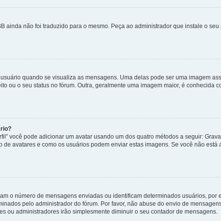
B ainda não foi traduzido para o mesmo. Peça ao administrador que instale o seu 
uário quando se visualiza as mensagens. Uma delas pode ser uma imagem associ
ito ou o seu status no fórum. Outra, geralmente uma imagem maior, é conhecida 
rio?
rfil” você pode adicionar um avatar usando um dos quatro métodos a seguir: Gravat
uso de avatares e como os usuários podem enviar estas imagens. Se você não está au
cam o número de mensagens enviadas ou identificam determinados usuários, por 
rminados pelo administrador do fórum. Por favor, não abuse do envio de mensagen
ores ou administradores irão simplesmente diminuir o seu contador de mensagens.