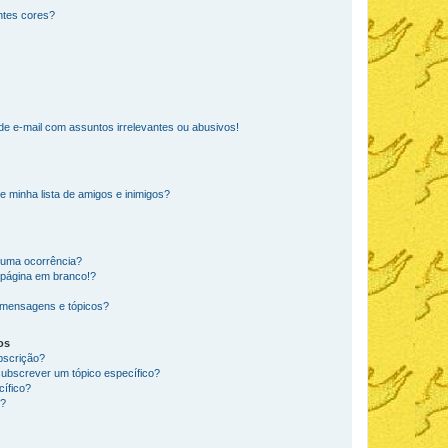
ntes cores?
e e-mail com assuntos irrelevantes ou abusivos!
e minha lista de amigos e inimigos?
huma ocorrência?
 página em branco!?
 mensagens e tópicos?
os
ubscrição?
subscrever um tópico específico?
ífico?
s?