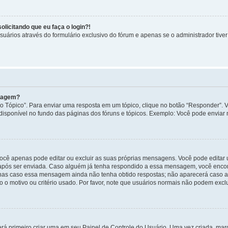
licitando que eu faça o login?!
uários através do formulário exclusivo do fórum e apenas se o administrador tiver 
nsagem?
 Tópico”. Para enviar uma resposta em um tópico, clique no botão “Responder”. Vo
sponível no fundo das páginas dos fóruns e tópicos. Exemplo: Você pode enviar n
ocê apenas pode editar ou excluir as suas próprias mensagens. Você pode edita
após ser enviada. Caso alguém já tenha respondido a essa mensagem, você encon
nas caso essa mensagem ainda não tenha obtido respostas; não aparecerá caso a 
 o motivo ou critério usado. Por favor, note que usuários normais não podem exc
rá primeiro criar uma em seu Painel de Controle do Usuário. Uma vez criada, ma