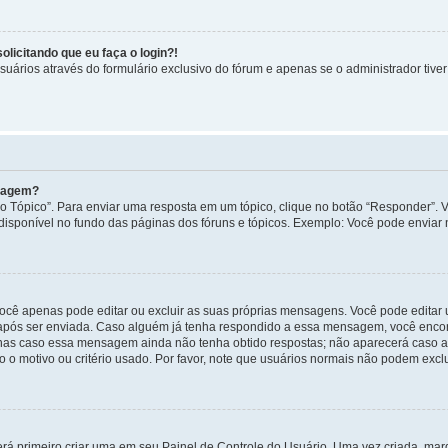
licitando que eu faça o login?!
uários através do formulário exclusivo do fórum e apenas se o administrador tiver 
nsagem?
 Tópico”. Para enviar uma resposta em um tópico, clique no botão “Responder”. Vo
sponível no fundo das páginas dos fóruns e tópicos. Exemplo: Você pode enviar n
ocê apenas pode editar ou excluir as suas próprias mensagens. Você pode edita
após ser enviada. Caso alguém já tenha respondido a essa mensagem, você encon
nas caso essa mensagem ainda não tenha obtido respostas; não aparecerá caso a 
 o motivo ou critério usado. Por favor, note que usuários normais não podem exc
rá primeiro criar uma em seu Painel de Controle do Usuário. Uma vez criada, ma