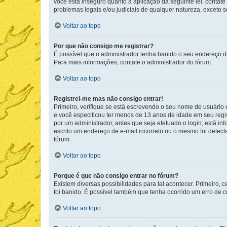
você está inseguro quanto a aplicação da seguinte lei, contat
problemas legais e/ou judiciais de qualquer natureza, exceto so
Voltar ao topo
Por que não consigo me registrar?
É possível que o administrador tenha banido o seu endereço de
Para mais informações, contate o administrador do fórum.
Voltar ao topo
Registrei-me mas não consigo entrar!
Primeiro, verifique se está escrevendo o seu nome de usuário
e você especificou ter menos de 13 anos de idade em seu regis
por um administrador, antes que seja efetuado o login; está in
escrito um endereço de e-mail incorreto ou o mesmo foi detecta
fórum.
Voltar ao topo
Porque é que não consigo entrar no fórum?
Existem diversas possibilidades para tal acontecer. Primeiro, 
foi banido. É possível também que tenha ocorrido um erro de co
Voltar ao topo