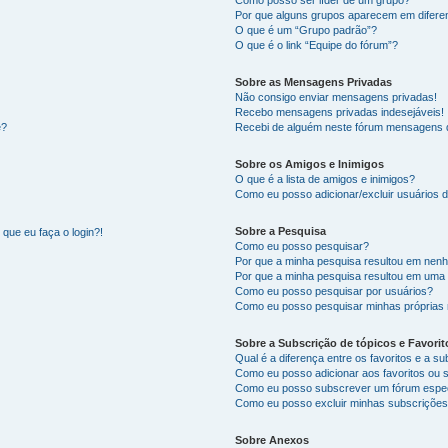
Como posso ser líder de um grupo?
Por que alguns grupos aparecem em difere
O que é um “Grupo padrão”?
O que é o link “Equipe do fórum”?
Sobre as Mensagens Privadas
Não consigo enviar mensagens privadas!
Recebo mensagens privadas indesejáveis!
e?
Recebi de alguém neste fórum mensagens d
Sobre os Amigos e Inimigos
O que é a lista de amigos e inimigos?
Como eu posso adicionar/excluir usuários d
Sobre a Pesquisa
que eu faça o login?!
Como eu posso pesquisar?
Por que a minha pesquisa resultou em nen
Por que a minha pesquisa resultou em uma
Como eu posso pesquisar por usuários?
Como eu posso pesquisar minhas próprias
Sobre a Subscrição de tópicos e Favorit
Qual é a diferença entre os favoritos e a s
Como eu posso adicionar aos favoritos ou 
Como eu posso subscrever um fórum espec
Como eu posso excluir minhas subscriçõe
Sobre Anexos