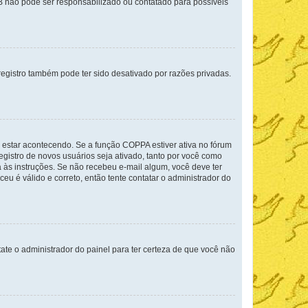
BB não pode ser responsabilizado ou contatado para possíveis
egistro também pode ter sido desativado por razões privadas.
 estar acontecendo. Se a função COPPA estiver ativa no fórum
egistro de novos usuários seja ativado, tanto por você como
a às instruções. Se não recebeu e-mail algum, você deve ter
eu é válido e correto, então tente contatar o administrador do
tate o administrador do painel para ter certeza de que você não