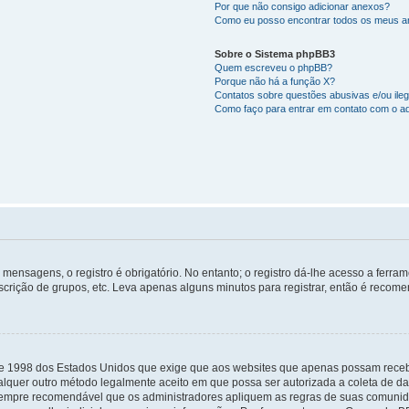
Por que não consigo adicionar anexos?
Como eu posso encontrar todos os meus 
Sobre o Sistema phpBB3
Quem escreveu o phpBB?
Porque não há a função X?
Contatos sobre questões abusivas e/ou ileg
Como faço para entrar em contato com o ad
mensagens, o registro é obrigatório. No entanto; o registro dá-lhe acesso a ferra
scrição de grupos, etc. Leva apenas alguns minutos para registrar, então é recome
i de 1998 dos Estados Unidos que exige que aos websites que apenas possam rec
lquer outro método legalmente aceito em que possa ser autorizada a coleta de dad
sempre recomendável que os administradores apliquem as regras de suas comunid