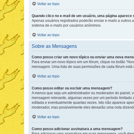
Voltar ao topo
Quando clico no e-mail de um usuário, uma página aparece so
Apenas usuários registrados poderão enviar e-mails a outros us
sistema de e-mails por usuários anônimos.
Voltar ao topo
Sobre as Mensagens
Como posso criar um novo tópico ou enviar uma nova me
Para enviar um novo tópico em um fórum, clique no botão “Novo
mensagem. Uma lista de suas permissões de cada fórum está di
Voltar ao topo
Como posso editar ou excluir uma mensagem?
A menos que seja um administrador ou moderador do painel, v
mensagem relevante, algumas vezes por um período limitado 
editada e eventualmente quantas vezes. Isto não aparece ape
moderador, mas possivelmente eles deixarão uma nota dizendo
Voltar ao topo
Como posso adicionar assinatura a uma mensagem?
Para adicionar uma assinatura em suas mensagens, você deve