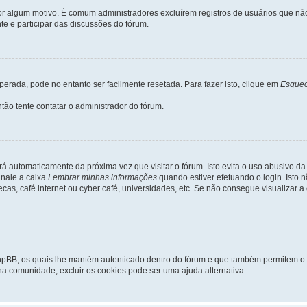
 por algum motivo. É comum administradores excluírem registros de usuários que 
e e participar das discussões do fórum.
rada, pode no entanto ser facilmente resetada. Para fazer isto, clique em
Esquec
tão tente contatar o administrador do fórum.
rá automaticamente da próxima vez que visitar o fórum. Isto evita o uso abusivo d
inale a caixa
Lembrar minhas informações
quando estiver efetuando o login. Isto
ecas, café internet ou cyber café, universidades, etc. Se não consegue visualizar a
phpBB, os quais lhe mantém autenticado dentro do fórum e que também permitem o
 na comunidade, excluir os cookies pode ser uma ajuda alternativa.