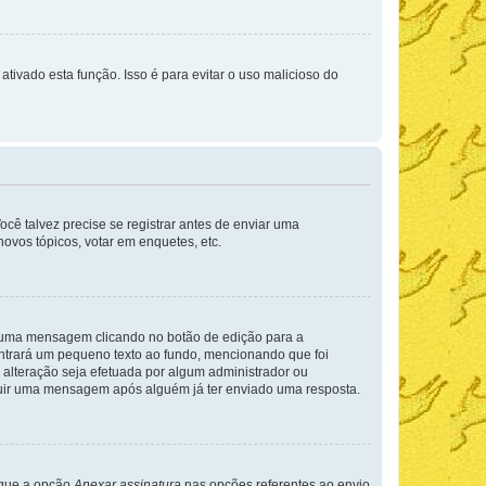
ativado esta função. Isso é para evitar o uso malicioso do
cê talvez precise se registrar antes de enviar uma
ovos tópicos, votar em enquetes, etc.
r uma mensagem clicando no botão de edição para a
trará um pequeno texto ao fundo, mencionando que foi
alteração seja efetuada por algum administrador ou
luir uma mensagem após alguém já ter enviado uma resposta.
rque a opção
Anexar assinatura
nas opções referentes ao envio