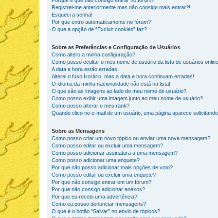
Porque é que não consigo entrar no fórum?
Registrei-me anteriormente mas não consigo mais entrar?!
Esqueci a senha!
Por que entro automaticamente no fórum?
O que a opção de “Excluir cookies” faz?
Sobre as Preferências e Configuração de Usuários
Como altero a minha configuração?
Como posso ocultar o meu nome de usuário da lista de usuários onlin
A data e hora estão erradas!
Alterei o fuso Horário, mas a data e hora continuam erradas!
O idioma da minha nacionalidade não está na lista!
O que são as imagens ao lado do meu nome de usuário?
Como posso exibir uma imagem junto ao meu nome de usuário?
Como posso alterar o meu rank?
Quando clico no e-mail de um usuário, uma página aparece solicitando 
Sobre as Mensagens
Como posso criar um novo tópico ou enviar uma nova mensagem?
Como posso editar ou excluir uma mensagem?
Como posso adicionar assinatura a uma mensagem?
Como posso adicionar uma enquete?
Por que não posso adicionar mais opções de voto?
Como posso editar ou excluir uma enquete?
Por que não consigo entrar em um fórum?
Por que não consigo adicionar anexos?
Por que eu recebi uma advertência?
Como eu posso denunciar mensagens?
O que é o botão “Salvar” no envio de tópicos?