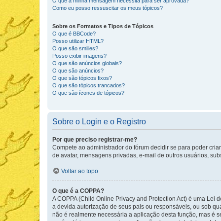
O que a minha mensagem necessita para ser aprovada?
Como eu posso ressuscitar os meus tópicos?
Sobre os Formatos e Tipos de Tópicos
O que é BBCode?
Posso utilizar HTML?
O que são smilies?
Posso exibir imagens?
O que são anúncios globais?
O que são anúncios?
O que são tópicos fixos?
O que são tópicos trancados?
O que são ícones de tópicos?
Sobre o Login e o Registro
Por que preciso registrar-me?
Compete ao administrador do fórum decidir se para poder criar 
de avatar, mensagens privadas, e-mail de outros usuários, sub
Voltar ao topo
O que é a COPPA?
A COPPA (Child Online Privacy and Protection Act) é uma Le
a devida autorização de seus pais ou responsáveis, ou sob qua
não é realmente necessária a aplicação desta função, mas é 