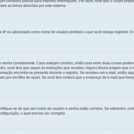
e um conselho judicial para maiores informações. Por favor, note que o Grupo php
bre as linhas descritas por este sistema.
 IP ou adicionado como nome de usuário proibido o que você deseja registrar. O r
 e senha corretamente. Caso estejam corretos, então uma entre duas coisas podem
tro, você terá que seguir às instruções que recebeu. Alguns fóruns exigem que o r
formação encontra-se presente durante o registro. Se recebeu um e-mail, então sig
do por um filtro de spam. Se você tem certeza que o endereço de e-mail que fornec
certifique-se de que seu nome de usuário e senha estão corretos. Se estiverem, con
nfiguração, o qual precise ser corrigido.