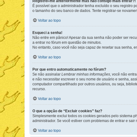
Registrei-me anteriormente mas não consigo mais entrar?!
É possível que o administrador tenha excluído o seu registro
o tamanho do seu banco de dados. Tente registrar-se novament
Voltar ao topo
Esqueci a senha!
Não entre em pânico! Apesar da sua senha não poder ser recupe
a entrar no fórum em questão de minutos.
No entanto, caso você não seja capaz de resetar sua senha, en
Voltar ao topo
Por que entro automaticamente no fórum?
Se não assinalar
Lembrar minhas informações
, você não entra
e não necessitar escrever o seu nome de usuário e senha, ass
computador compartilhado por outros usuários, ou seja, bibliot
recurso.
Voltar ao topo
O que a opção de “Excluir cookies” faz?
Simplesmente exclui todos os cookies gerados pelo sistema 
administrador. Se você estiver com problemas de entrar e sair
Voltar ao topo