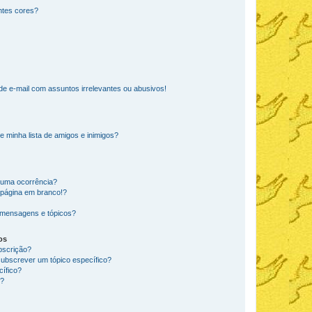
ntes cores?
e e-mail com assuntos irrelevantes ou abusivos!
e minha lista de amigos e inimigos?
huma ocorrência?
 página em branco!?
 mensagens e tópicos?
os
ubscrição?
subscrever um tópico específico?
ífico?
s?