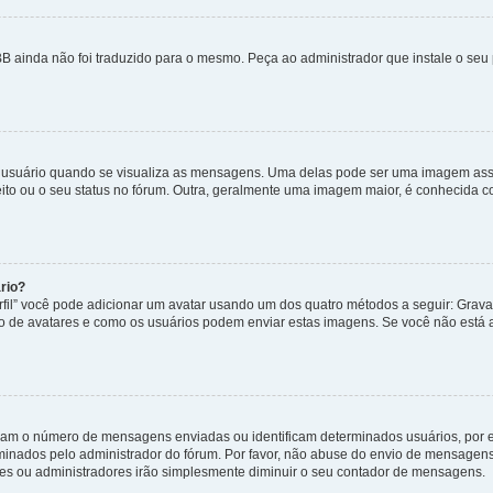
B ainda não foi traduzido para o mesmo. Peça ao administrador que instale o seu 
uário quando se visualiza as mensagens. Uma delas pode ser uma imagem associ
ito ou o seu status no fórum. Outra, geralmente uma imagem maior, é conhecida 
rio?
rfil” você pode adicionar um avatar usando um dos quatro métodos a seguir: Gravat
uso de avatares e como os usuários podem enviar estas imagens. Se você não está au
cam o número de mensagens enviadas ou identificam determinados usuários, por 
rminados pelo administrador do fórum. Por favor, não abuse do envio de mensagen
ores ou administradores irão simplesmente diminuir o seu contador de mensagens.