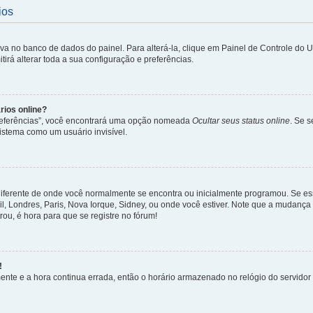
ios
lva no banco de dados do painel. Para alterá-la, clique em Painel de Controle do 
irá alterar toda a sua configuração e preferências.
rios online?
Preferências”, você encontrará uma opção nomeada
Ocultar seus status online
. Se 
istema como um usuário invisível.
diferente de onde você normalmente se encontra ou inicialmente programou. Se ess
sil, Londres, Paris, Nova Iorque, Sidney, ou onde você estiver. Note que a mudanç
rou, é hora para que se registre no fórum!
!
nte e a hora continua errada, então o horário armazenado no relógio do servidor e